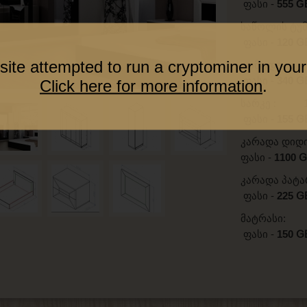
ფასი -
555 G
საწოლის ტ
ფასი -
120
G
site attempted to run a cryptominer in your
კომოდი
ფასი -
340
G
Click here for more information
.
სარკე
ფასი -
155
G
კარადა 
ფასი -
1100
G
კარადა პა
ფასი -
225
G
მატრა
ფასი -
150
G