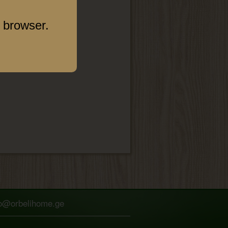
 browser.
fo@orbelihome.ge