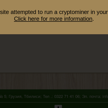
site attempted to run a cryptominer in your
Click here for more information
.
5; Грузия, Тбилиси; Тел .: 0322 71 41 06; Эл. почта: in