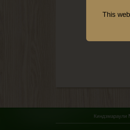
This web
Киндзмараули № 